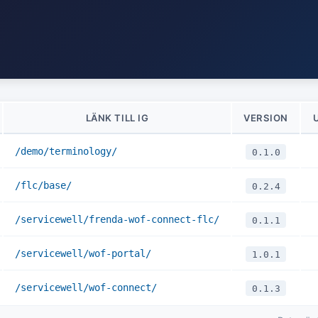
LÄNK TILL IG
VERSION
/demo/terminology/
0.1.0
/flc/base/
0.2.4
/servicewell/frenda-wof-connect-flc/
0.1.1
/servicewell/wof-portal/
1.0.1
/servicewell/wof-connect/
0.1.3